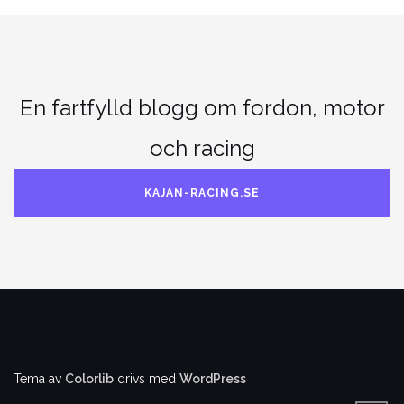
En fartfylld blogg om fordon, motor
och racing
KAJAN-RACING.SE
Tema av
Colorlib
drivs med
WordPress