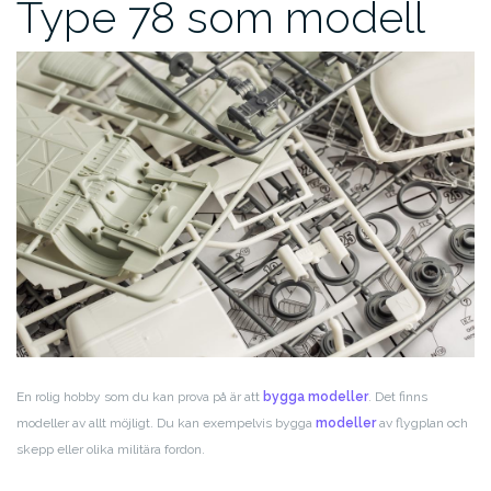
Type 78 som modell
En rolig hobby som du kan prova på är att
bygga modeller
. Det finns
modeller av allt möjligt. Du kan exempelvis bygga
modeller
av flygplan och
skepp eller olika militära fordon.