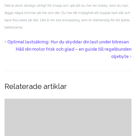
Det är dock otroligt viktigt för kropp och själ att du har en hobby som du kan
lägga några timmar på här och där. Du har då möjlighet att koppla bort allt och
bara fokusera på det. Det är en bra avkoppling som är nödvändig för att ladda
batterierna.
Optimal lastsäkring: Hur du skyddar din last under bilresan
Håll din motor frisk och glad – en guide till regelbunden
oljebyte
Relaterade artiklar