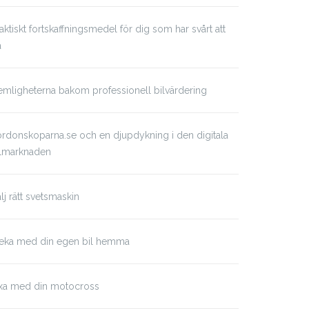
aktiskt fortskaffningsmedel för dig som har svårt att
å
mligheterna bakom professionell bilvärdering
rdonskoparna.se och en djupdykning i den digitala
ilmarknaden
lj rätt svetsmaskin
eka med din egen bil hemma
ixa med din motocross