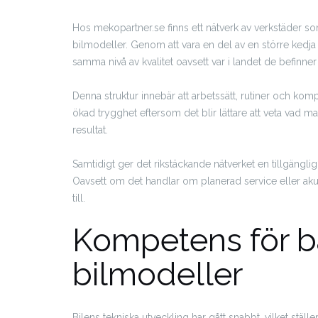
Hos mekopartner.se finns ett nätverk av verkstäder s
bilmodeller. Genom att vara en del av en större kedja
samma nivå av kvalitet oavsett var i landet de befinner 
Denna struktur innebär att arbetssätt, rutiner och ko
ökad trygghet eftersom det blir lättare att veta vad m
resultat.
Samtidigt ger det rikstäckande nätverket en tillgänglig
Oavsett om det handlar om planerad service eller akut
till.
Kompetens för b
bilmodeller
Bilens tekniska utveckling har gått snabbt, vilket stäl