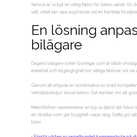
Service är också en viktig faktor för bilens värde. En d
sätt, vilket kan vara avgörande vid en framtida försäljni
En lösning anpa
bilägare
Dagens bilägare söker lösningar som är både smidiga och
enkelhet och tillgänglighet blir viktiga faktorer vid val
Genom att erbjuda en kombination av bred kompetens
verkstadskedjor dessa behov. Det handlar om att göra
MekoPartner representerar en typ av tjänst där fokus li
en struktur som ger trygghet i varje steg. Detta gör at
bilen.
Förstå vikten av regelbundet kamremsbyte på di