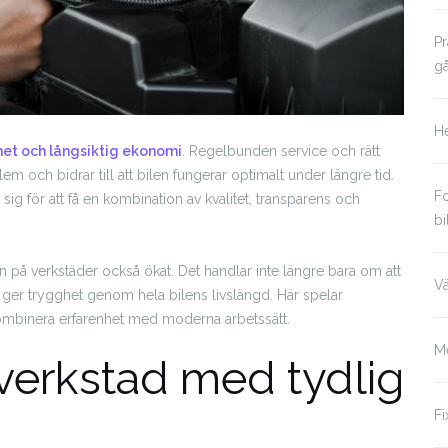
Pr
g
He
het och långsiktig ekonomi
. Regelbunden service och rätt
m och bidrar till att bilen fungerar optimalt under längre tid.
Fo
 sig för att få en kombination av kvalitet, transparens och
b
en på verkstäder också ökat. Det handlar inte längre bara om att
Vä
 ger trygghet genom hela bilens livslängd. Här spelar
kombinera erfarenhet med moderna arbetssätt.
M
verkstad med tydlig
F