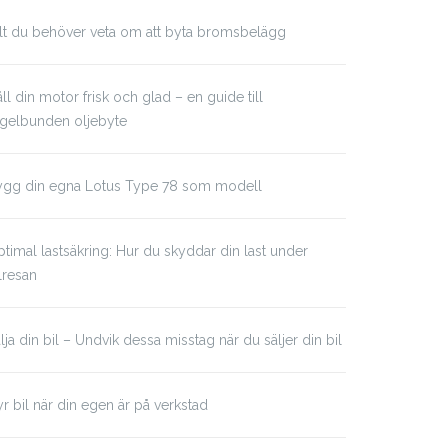
lt du behöver veta om att byta bromsbelägg
ll din motor frisk och glad – en guide till
egelbunden oljebyte
ygg din egna Lotus Type 78 som modell
timal lastsäkring: Hur du skyddar din last under
lresan
lja din bil – Undvik dessa misstag när du säljer din bil
r bil när din egen är på verkstad