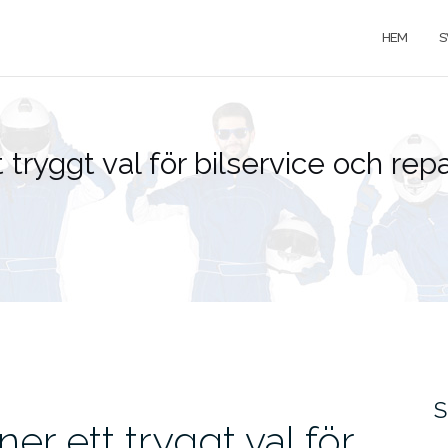
HEM
S
tryggt val för bilservice och rep
S
er ett tryggt val för