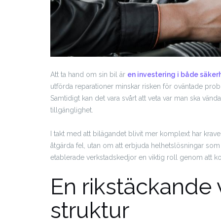
Att ta hand om sin bil är
en investering i både säker
utförda reparationer minskar risken för oväntade proble
Samtidigt kan det vara svårt att veta var man ska vända
tillgänglighet.
I takt med att bilägandet blivit mer komplext har krav
åtgärda fel, utan om att erbjuda helhetslösningar som
etablerade verkstadskedjor en viktig roll genom att 
En rikstäckande 
struktur