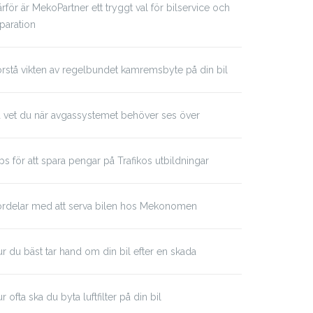
rför är MekoPartner ett tryggt val för bilservice och
paration
rstå vikten av regelbundet kamremsbyte på din bil
 vet du när avgassystemet behöver ses över
ps för att spara pengar på Trafikos utbildningar
ördelar med att serva bilen hos Mekonomen
r du bäst tar hand om din bil efter en skada
r ofta ska du byta luftfilter på din bil