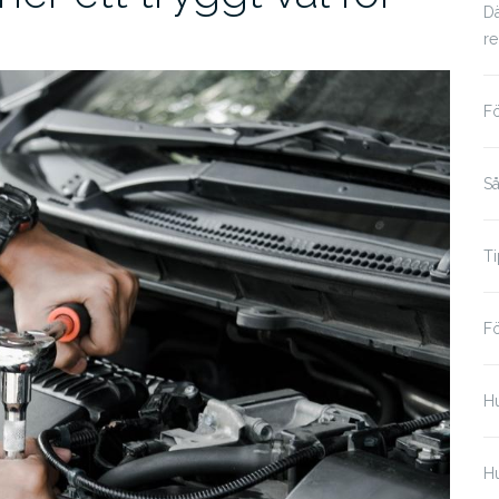
Dä
re
Fö
Så
Ti
F
Hu
Hu