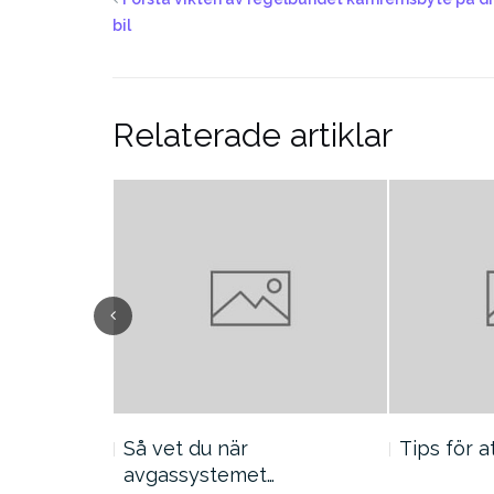
bil
Relaterade artiklar
Så vet du när
Tips för a
mremsbyte…
avgassystemet…