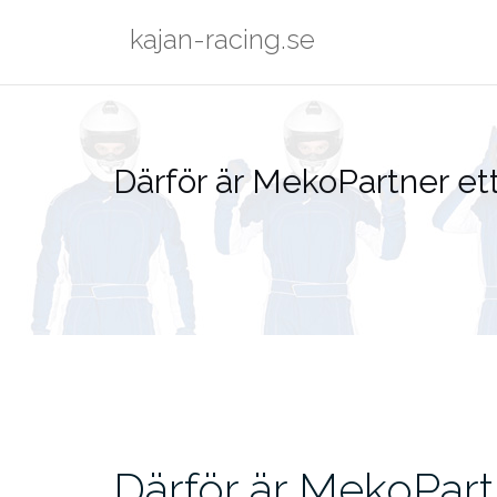
Hoppa
kajan-racing.se
till
innehåll
Därför är MekoPartner ett 
Därför är MekoPartn