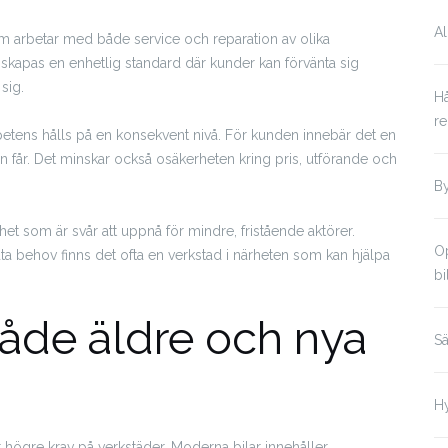
Al
om arbetar med både service och reparation av olika
 skapas en enhetlig standard där kunder kan förvänta sig
sig.
Hå
r
mpetens hålls på en konsekvent nivå. För kunden innebär det en
an får. Det minskar också osäkerheten kring pris, utförande och
B
het som är svår att uppnå för mindre, fristående aktörer.
Op
a behov finns det ofta en verkstad i närheten som kan hjälpa
bi
åde äldre och nya
Sä
Hy
ler högre krav på verkstäder. Moderna bilar innehåller