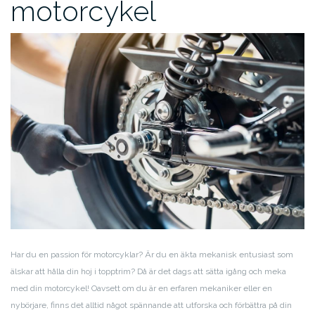
motorcykel
Har du en passion för motorcyklar? Är du en äkta mekanisk entusiast som
älskar att hålla din hoj i topptrim? Då är det dags att sätta igång och meka
med din motorcykel! Oavsett om du är en erfaren mekaniker eller en
nybörjare, finns det alltid något spännande att utforska och förbättra på din