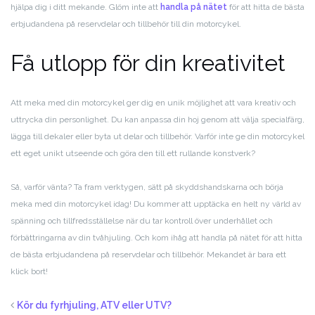
hjälpa dig i ditt mekande. Glöm inte att
handla på nätet
för att hitta de bästa
erbjudandena på reservdelar och tillbehör till din motorcykel.
Få utlopp för din kreativitet
Att meka med din motorcykel ger dig en unik möjlighet att vara kreativ och
uttrycka din personlighet. Du kan anpassa din hoj genom att välja specialfärg,
lägga till dekaler eller byta ut delar och tillbehör. Varför inte ge din motorcykel
ett eget unikt utseende och göra den till ett rullande konstverk?
Så, varför vänta? Ta fram verktygen, sätt på skyddshandskarna och börja
meka med din motorcykel idag! Du kommer att upptäcka en helt ny värld av
spänning och tillfredsställelse när du tar kontroll över underhållet och
förbättringarna av din tvåhjuling. Och kom ihåg att handla på nätet för att hitta
de bästa erbjudandena på reservdelar och tillbehör. Mekandet är bara ett
klick bort!
Kör du fyrhjuling, ATV eller UTV?