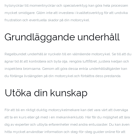
hylsnycklar till momentnycklar och specialverktyg kan göra hela processen
mycket smidigare. Glöm inte att investera i kvalitetsverktyg för att undvika
frustration och eventuella skador på din motorcykel.
Grundläggande underhåll
Regelbundet underhåll är nyckeln till en välmående motorcykel. Se till att du
ägnar tid åt att kontrollera och byta olja, rengöra luftfiltret, justera kedjan och
inspektera bromsarna. Genom att göra dessa enkla underhållsåtgärder kan
du förlänga livslängden på din motorcykel och förbättra dess prestanda.
Utöka din kunskap
För att bli en riktigt duktig motorcykelmekare kan det vara värt att överväga
att ta en kurs eller gå med i en mekanikerklubb. Här får du möjlighet att lära
dig av experter och utbyta erfarenheter med andra entusiaster. Du kan även
hitta mycket användbar information och steg-för-steg guider online för att